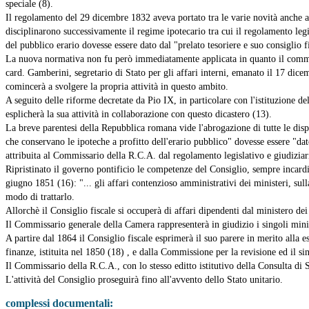
speciale (8).
Il regolamento del 29 dicembre 1832 aveva portato tra le varie novità anche al
disciplinarono successivamente il regime ipotecario tra cui il regolamento legi
del pubblico erario dovesse essere dato dal "prelato tesoriere e suo consiglio f
La nuova normativa non fu però immediatamente applicata in quanto il comma 2
card. Gamberini, segretario di Stato per gli affari interni, emanato il 17 dice
comincerà a svolgere la propria attività in questo ambito.
A seguito delle riforme decretate da Pio IX, in particolare con l'istituzione del
esplicherà la sua attività in collaborazione con questo dicastero (13).
La breve parentesi della Repubblica romana vide l'abrogazione di tutte le dispo
che conservano le ipoteche a profitto dell'erario pubblico" dovesse essere "dat
attribuita al Commissario della R.C.A. dal regolamento legislativo e giudizi
Ripristinato il governo pontificio le competenze del Consiglio, sempre incardina
giugno 1851 (16): "... gli affari contenzioso amministrativi dei ministeri, sul
modo di trattarlo.
Allorchè il Consiglio fiscale si occuperà di affari dipendenti dal ministero dei 
Il Commissario generale della Camera rappresenterà in giudizio i singoli ministe
A partire dal 1864 il Consiglio fiscale esprimerà il suo parere in merito alla e
finanze, istituita nel 1850 (18) , e dalla Commissione per la revisione ed il si
Il Commissario della R.C.A., con lo stesso editto istitutivo della Consulta di S
L'attività del Consiglio proseguirà fino all'avvento dello Stato unitario.
complessi documentali: