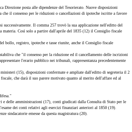
nica Direzione posta alle dipendenze del Tesorierato. Nuove disposizioni
che il consenso per le riduzioni o cancellazioni di ipoteche iscritte a favore
i successivamente. Il comma 257 trovò la sua applicazione nell'editto del
 materia. Così solo a partire dall'aprile del 1835 (12) il Consiglio fiscale
l bollo, registro, ipoteche e tasse riunite, anche il Consiglio fiscale
tabiliva che "il consenso per la riduzione ed il cancellamento delle iscrizioni
rappresentare l'erario pubblico nei tribunali, rappresentanza precedentemente
ministeri (15), disposizioni confermate e ampliate dall'editto di segreteria il 2
fiscale, che darà il suo parere motivato quanto al merito dell'affare ed al
difesa."
ri e delle amministrazioni (17), conti giudicati dalla Consulta di Stato per le
esame dei conti relativi agli esercizi finanziari anteriori al 1850 (19).
ntenze sindacatorie emesse da questa magistratura (20).