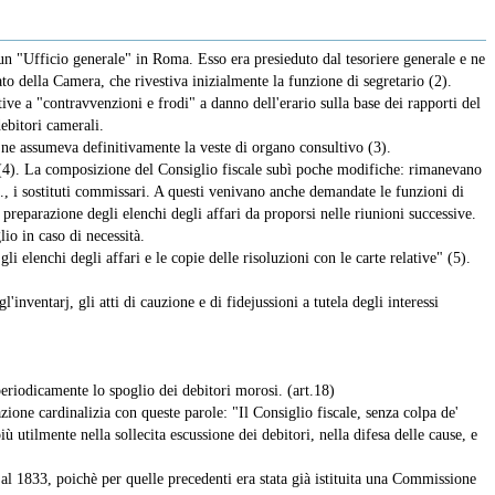
di un "Ufficio generale" in Roma. Esso era presieduto dal tesoriere generale e ne
to della Camera, che rivestiva inizialmente la funzione di segretario (2).
ve a "contravvenzioni e frodi" a danno dell'erario sulla base dei rapporti del
ebitori camerali.
e ne assumeva definitivamente la veste di organo consultivo (3).
za (4). La composizione del Consiglio fiscale subì poche modifiche: rimanevano
., i sostituti commissari. A questi venivano anche demandate le funzioni di
la preparazione degli elenchi degli affari da proporsi nelle riunioni successive.
io in caso di necessità.
 elenchi degli affari e le copie delle risoluzioni con le carte relative" (5).
l'inventarj, gli atti di cauzione e di fidejussioni a tutela degli interessi
periodicamente lo spoglio dei debitori morosi. (art.18)
zione cardinalizia con queste parole: "Il Consiglio fiscale, senza colpa de'
ù utilmente nella sollecita escussione dei debitori, nella difesa delle cause, e
e al 1833, poichè per quelle precedenti era stata già istituita una Commissione