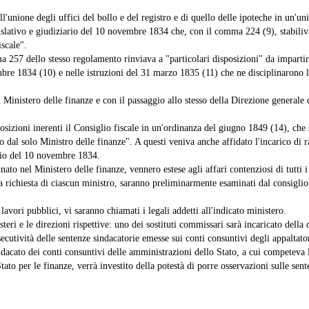
l'unione degli uffici del bollo e del registro e di quello delle ipoteche in un'u
slativo e giudiziario del 10 novembre 1834 che, con il comma 224 (9), stabiliva 
iscale".
57 dello stesso regolamento rinviava a "particolari disposizioni" da impartirs
mbre 1834 (10) e nelle istruzioni del 31 marzo 1835 (11) che ne disciplinarono la
 Ministero delle finanze e con il passaggio allo stesso della Direzione generale de
sizioni inerenti il Consiglio fiscale in un'ordinanza del giugno 1849 (14), che s
o dal solo Ministro delle finanze". A questi veniva anche affidato l'incarico di 
ario del 10 novembre 1834.
to nel Ministero delle finanze, vennero estese agli affari contenziosi di tutti i 
la richiesta di ciascun ministro, saranno preliminarmente esaminati dal consiglio 
lavori pubblici, vi saranno chiamati i legali addetti all'indicato ministero.
ri e le direzioni rispettive: uno dei sostituti commissari sarà incaricato della 
secutività delle sentenze sindacatorie emesse sui conti consuntivi degli appaltato
ndacato dei conti consuntivi delle amministrazioni dello Stato, a cui competeva l'
tato per le finanze, verrà investito della potestà di porre osservazioni sulle se