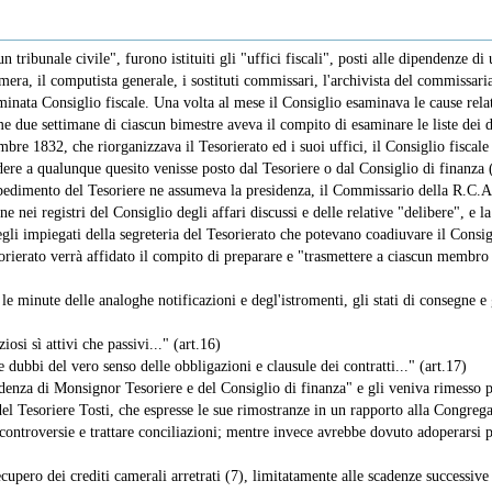
 tribunale civile", furono istituiti gli "uffici fiscali", posti alle dipendenze 
era, il computista generale, i sostituti commissari, l'archivista del commissaria
inata Consiglio fiscale. Una volta al mese il Consiglio esaminava le cause relati
e due settimane di ciascun bimestre aveva il compito di esaminare le liste dei d
bre 1832, che riorganizzava il Tesorierato ed i suoi uffici, il Consiglio fiscal
ondere a qualunque quesito venisse posto dal Tesoriere o dal Consiglio di finan
impedimento del Tesoriere ne assumeva la presidenza, il Commissario della R.C.A
ne nei registri del Consiglio degli affari discussi e delle relative "delibere", e 
gli impiegati della segreteria del Tesorierato che potevano coadiuvare il Consigl
ierato verrà affidato il compito di preparare e "trasmettere a ciascun membro gli
 le minute delle analoghe notificazioni e degl'istromenti, gli stati di consegne e g
osi sì attivi che passivi..." (art.16)
e dubbi del vero senso delle obbligazioni e clausule dei contratti..." (art.17)
ipendenza di Monsignor Tesoriere e del Consiglio di finanza" e gli veniva rimesso 
del Tesoriere Tosti, che espresse le sue rimostranze in un rapporto alla Congrega
 controversie e trattare conciliazioni; mentre invece avrebbe dovuto adoperarsi pi
recupero dei crediti camerali arretrati (7), limitatamente alle scadenze successiv