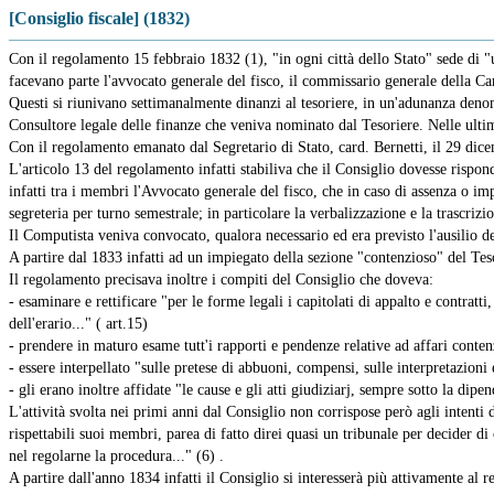
[Consiglio fiscale] (1832)
Con il regolamento 15 febbraio 1832 (1), "in ogni città dello Stato" sede di "un
facevano parte l'avvocato generale del fisco, il commissario generale della Cam
Questi si riunivano settimanalmente dinanzi al tesoriere, in un'adunanza denom
Consultore legale delle finanze che veniva nominato dal Tesoriere. Nelle ultim
Con il regolamento emanato dal Segretario di Stato, card. Bernetti, il 29 dicem
L'articolo 13 del regolamento infatti stabiliva che il Consiglio dovesse risp
infatti tra i membri l'Avvocato generale del fisco, che in caso di assenza o 
segreteria per turno semestrale; in particolare la verbalizzazione e la trascrizio
Il Computista veniva convocato, qualora necessario ed era previsto l'ausilio de
A partire dal 1833 infatti ad un impiegato della sezione "contenzioso" del Tesor
Il regolamento precisava inoltre i compiti del Consiglio che doveva:
- esaminare e rettificare "per le forme legali i capitolati di appalto e contratti,
dell'erario..." ( art.15)
- prendere in maturo esame tutt'i rapporti e pendenze relative ad affari contenzi
- essere interpellato "sulle pretese di abbuoni, compensi, sulle interpretazioni 
- gli erano inoltre affidate "le cause e gli atti giudiziarj, sempre sotto la d
L'attività svolta nei primi anni dal Consiglio non corrispose però agli intenti 
rispettabili suoi membri, parea di fatto direi quasi un tribunale per decider di
nel regolarne la procedura..." (6) .
A partire dall'anno 1834 infatti il Consiglio si interesserà più attivamente al 