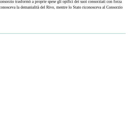
onsorzio trasformò a proprie spese gli opifici dei suoi consorziati con forza
riconosceva la demanialità del Rivo, mentre lo Stato riconosceva al Consorzio