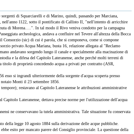
e sorgenti di Squarciarelli e di Marino, quindi, passando per Marciana,
ll'anno 1122, sotto il pontificato di Callisto II, "nell'intento di arricchire
enuta di Morena.....". In tal modo il Rivo veniva condotto per la campagna
Passeggiata archeologica, andava a confluire nel Tevere all'altezza della Bocca
e il Consorzio (sic) di cui è parola, che si componeva, come si compone
Consorzio privato Acqua Mariana, busta 16, relazione allegata al "Reclamo
an mano andavano sorgendo lungo il canale e specialmente alla macinazione di
ustodia e la difesa del Capitolo Lateranense, anche perché molti terreni di
 a titolo di proprietà concedendo acqua a privati per contratto (ASR,
6 esso si ingrandì ulteriormente della sorgente d'acqua scoperta presso
l notaio Monti il 23 settembre 1856.
 tempore); restavano al Capitolo Lateranense le attribuzioni amministrative
 Capitolo Lateranense, dettava precise norme per l'utilizzazione dell'acqua
anensi ne conservavano la tutela amministrativa. Tale situazione fu conservata
o della legge 10 agosto 1884 sulla derivazione delle acque pubbliche.
n ebbe esito per mancato parere del Consiglio provinciale. La questione della