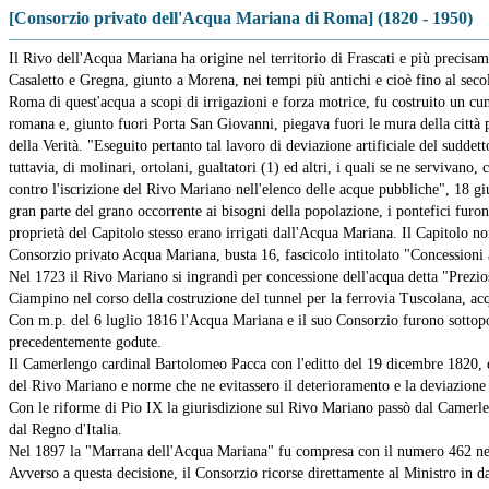
[Consorzio privato dell'Acqua Mariana di Roma] (1820 - 1950)
Il Rivo dell'Acqua Mariana ha origine nel territorio di Frascati e più precisa
Casaletto e Gregna, giunto a Morena, nei tempi più antichi e cioè fino al secol
Roma di quest'acqua a scopi di irrigazioni e forza motrice, fu costruito un c
romana e, giunto fuori Porta San Giovanni, piegava fuori le mura della città p
della Verità. "Eseguito pertanto tal lavoro di deviazione artificiale del sudd
tuttavia, di molinari, ortolani, gualtatori (1) ed altri, i quali se ne serviva
contro l'iscrizione del Rivo Mariano nell'elenco delle acque pubbliche", 18 g
gran parte del grano occorrente ai bisogni della popolazione, i pontefici furon
proprietà del Capitolo stesso erano irrigati dall'Acqua Mariana. Il Capitolo n
Consorzio privato Acqua Mariana, busta 16, fascicolo intitolato "Concessioni 
Nel 1723 il Rivo Mariano si ingrandì per concessione dell'acqua detta "Prezio
Ciampino nel corso della costruzione del tunnel per la ferrovia Tuscolana, acq
Con m.p. del 6 luglio 1816 l'Acqua Mariana e il suo Consorzio furono sottopos
precedentemente godute.
Il Camerlengo cardinal Bartolomeo Pacca con l'editto del 19 dicembre 1820, do
del Rivo Mariano e norme che ne evitassero il deterioramento e la deviazione 
Con le riforme di Pio IX la giurisdizione sul Rivo Mariano passò dal Camerlen
dal Regno d'Italia.
Nel 1897 la "Marrana dell'Acqua Mariana" fu compresa con il numero 462 nell
Avverso a questa decisione, il Consorzio ricorse direttamente al Ministro in d