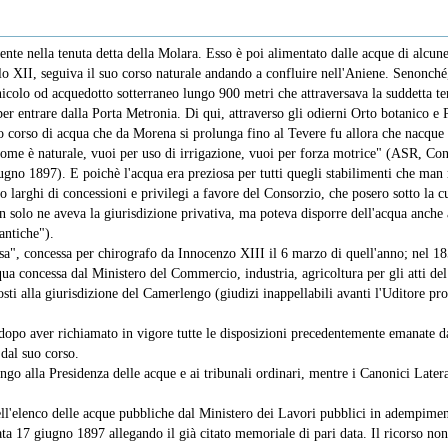
mente nella tenuta detta della Molara. Esso è poi alimentato dalle acque di alcun
o XII, seguiva il suo corso naturale andando a confluire nell'Aniene. Senonché, ne
unicolo od acquedotto sotterraneo lungo 900 metri che attraversava la suddetta t
er entrare dalla Porta Metronia. Di qui, attraverso gli odierni Orto botanico e 
etto corso di acqua che da Morena si prolunga fino al Tevere fu allora che nacqu
no, come è naturale, vuoi per uso di irrigazione, vuoi per forza motrice" (ASR, 
iugno 1897). E poichè l'acqua era preziosa per tutti quegli stabilimenti che m
o larghi di concessioni e privilegi a favore del Consorzio, che posero sotto la c
on solo ne aveva la giurisdizione privativa, ma poteva disporre dell'acqua anche
antiche").
sa", concessa per chirografo da Innocenzo XIII il 6 marzo di quell'anno; nel 185
ua concessa dal Ministero del Commercio, industria, agricoltura per gli atti de
ti alla giurisdizione del Camerlengo (giudizi inappellabili avanti l'Uditore pro
po aver richiamato in vigore tutte le disposizioni precedentemente emanate dal
dal suo corso.
go alla Presidenza delle acque e ai tribunali ordinari, mentre i Canonici Later
'elenco delle acque pubbliche dal Ministero dei Lavori pubblici in adempiment
ata 17 giugno 1897 allegando il già citato memoriale di pari data. Il ricorso no