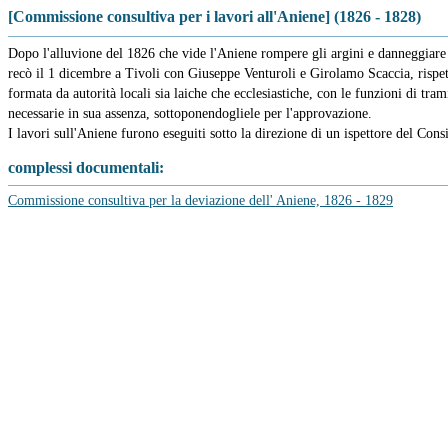
[Commissione consultiva per i lavori all'Aniene] (1826 - 1828)
Dopo l'alluvione del 1826 che vide l'Aniene rompere gli argini e danneggiare g
recò il 1 dicembre a Tivoli con Giuseppe Venturoli e Girolamo Scaccia, rispet
formata da autorità locali sia laiche che ecclesiastiche, con le funzioni di tr
necessarie in sua assenza, sottoponendogliele per l'approvazione.
I lavori sull'Aniene furono eseguiti sotto la direzione di un ispettore del Co
complessi documentali:
Commissione consultiva per la deviazione dell' Aniene, 1826 - 1829