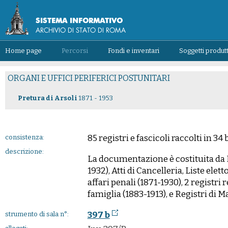
Home page
Percorsi
Fondi e inventari
Soggetti produtt
ORGANI E UFFICI PERIFERICI POSTUNITARI
Pretura di Arsoli
1871 - 1953
85 registri e fascicoli raccolti in 34
consistenza:
descrizione:
La documentazione è costituita da R
1932), Atti di Cancelleria, Liste elett
affari penali (1871-1930), 2 registri r
famiglia (1883-1913), e Registri di M
397 b
strumento di sala n°: