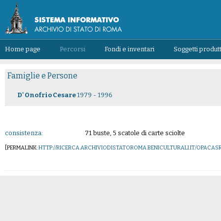
Home page
Percorsi
Fondi e inventari
Soggetti produtt
Famiglie e Persone
D' Onofrio Cesare
1979 - 1996
consistenza:
71 buste, 5 scatole di carte sciolte
[PERMALINK:
HTTP://RICERCA.ARCHIVIODISTATOROMA.BENICULTURALI.IT/OPAC