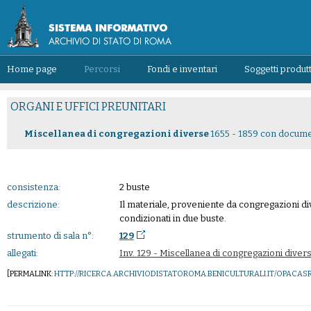
Home page
Percorsi
Fondi e inventari
Soggetti produtt
ORGANI E UFFICI PREUNITARI
Miscellanea di congregazioni diverse
1655 - 1859 con docume
consistenza:
2 buste
descrizione:
Il materiale, proveniente da congregazioni div
condizionati in due buste.
strumento di sala n°:
129
allegati:
Inv. 129 - Miscellanea di congregazioni diver
[PERMALINK:
HTTP://RICERCA.ARCHIVIODISTATOROMA.BENICULTURALI.IT/OPAC