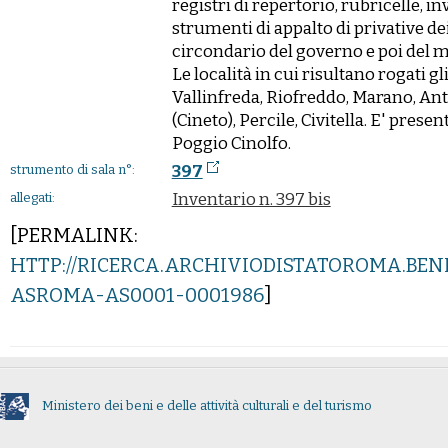
registri di repertorio, rubricelle, i
strumenti di appalto di privative 
circondario del governo e poi del 
Le località in cui risultano rogati gli
Vallinfreda, Riofreddo, Marano, Ant
(Cineto), Percile, Civitella. E' pre
Poggio Cinolfo.
397
strumento di sala n°:
Inventario n. 397 bis
allegati:
[PERMALINK:
HTTP://RICERCA.ARCHIVIODISTATOROMA.BEN
ASROMA-AS0001-0001986
]
Ministero dei beni e delle attività culturali e del turismo