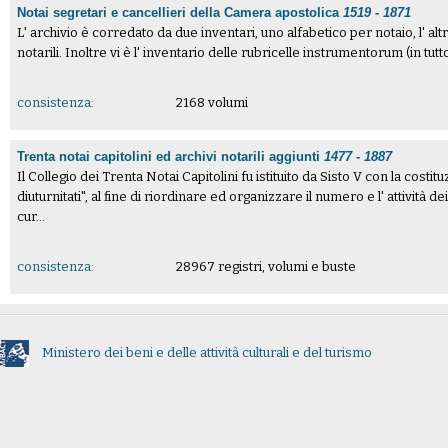
Notai segretari e cancellieri della Camera apostolica
1519 - 1871
L' archivio è corredato da due inventari, uno alfabetico per notaio, l' alt
notarili. Inoltre vi è l' inventario delle rubricelle instrumentorum (in tutto r
consistenza:
2168 volumi
Trenta notai capitolini ed archivi notarili aggiunti
1477 - 1887
Il Collegio dei Trenta Notai Capitolini fu istituito da Sisto V con la costi
diuturnitati", al fine di riordinare ed organizzare il numero e l' attività
cur...
consistenza:
28967 registri, volumi e buste
Ministero dei beni e delle attività culturali e del turismo