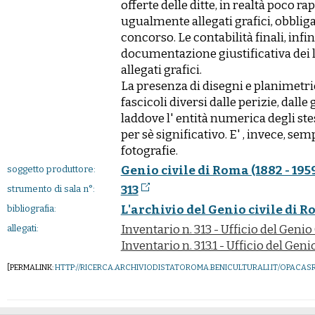
offerte delle ditte, in realtà poco 
ugualmente allegati grafici, obbliga
concorso. Le contabilità finali, infi
documentazione giustificativa dei l
allegati grafici.
La presenza di disegni e planimetrie
fascicoli diversi dalle perizie, dalle 
laddove l' entità numerica degli ste
per sè significativo. E' , invece, se
fotografie.
Genio civile di Roma (1882 - 195
soggetto produttore:
313
strumento di sala n°:
L'archivio del Genio civile di 
bibliografia:
Inventario n. 313 - Ufficio del Genio
allegati:
Inventario n. 313.1 - Ufficio del Geni
[PERMALINK:
HTTP://RICERCA.ARCHIVIODISTATOROMA.BENICULTURALI.IT/OPACA