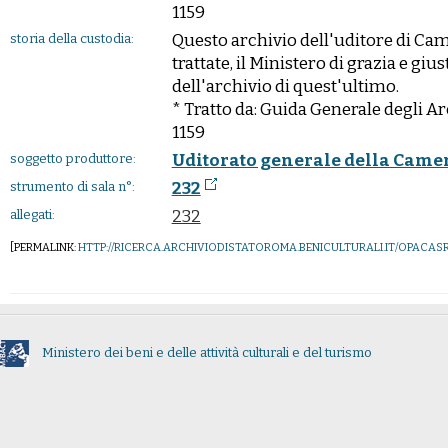
1159
Questo archivio dell'uditore di Cam
storia della custodia:
trattate, il Ministero di grazia e giu
dell'archivio di quest'ultimo.
* Tratto da: Guida Generale degli Archi
1159
Uditorato generale della Came
soggetto produttore:
232
strumento di sala n°:
232
allegati:
[PERMALINK:
HTTP://RICERCA.ARCHIVIODISTATOROMA.BENICULTURALI.IT/OPACA
Ministero dei beni e delle attività culturali e del turismo