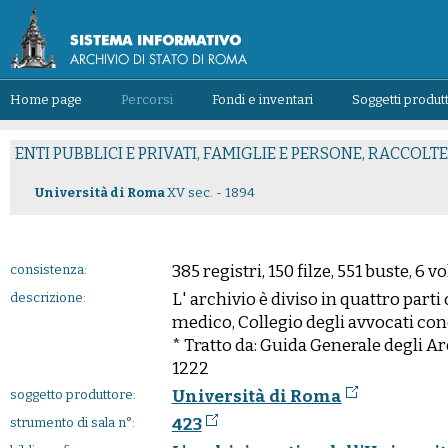
Home page
Percorsi
Fondi e inventari
Soggetti produtt
ENTI PUBBLICI E PRIVATI, FAMIGLIE E PERSONE, RACCOLT
Università di Roma
XV sec. - 1894
385 registri, 150 filze, 551 buste, 6 
consistenza:
L' archivio è diviso in quattro parti
descrizione:
medico, Collegio degli avvocati con
* Tratto da: Guida Generale degli Archi
1222
Università di Roma
soggetto produttore:
423
strumento di sala n°: