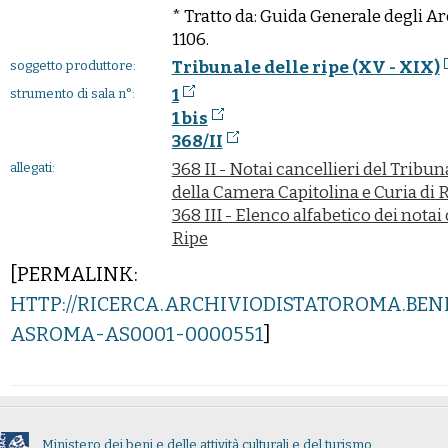
* Tratto da: Guida Generale degli Archi
1106.
Tribunale delle ripe (XV - XIX)
soggetto produttore:
1
strumento di sala n°:
1 bis
368/II
368 II - Notai cancellieri del Tribu
allegati:
della Camera Capitolina e Curia di 
368 III - Elenco alfabetico dei notai
Ripe
[PERMALINK:
HTTP://RICERCA.ARCHIVIODISTATOROMA.BEN
ASROMA-AS0001-0000551
]
Ministero dei beni e delle attività culturali e del turismo